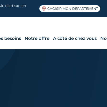
ie d’artisan en
CHOISIR MON DÉPARTEMENT
s besoins
Notre offre
A côté de chez vous
No