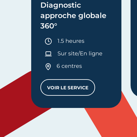
Diagnostic
approche globale
360°
Durée :
1.5 heures
Sur site/En ligne
6 centres
VOIR LE SERVICE
DIAGNOSTIC APPROCHE GLO