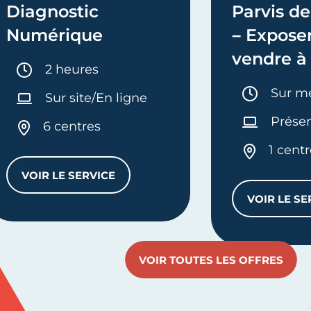
Diagnostic
Parvis de
Numérique
– Exposer
vendre à
Durée :
2 heures
Durée 
Sur m
Sur site/En ligne
Présen
6 centres
1 cent
VOIR LE SERVICE
DIAGNOSTIC NUMÉRIQUE
VOIR LE SE
BALE 360°
PA
VOIR TOUTES LES OFFRES