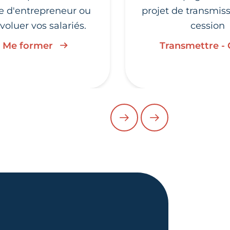
ie d'entrepreneur ou
projet de transmis
évoluer vos salariés.
cession
Me former
Transmettre -
PRÉCÉDENT
SUIVANT