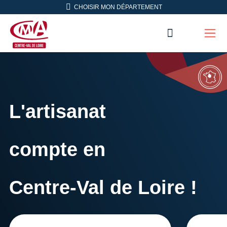
Aller en haut de page
CHOISIR MON DÉPARTEMENT
RECHERC
Men
CMA Centre-Val de Loire
L'artisanat
compte en
Centre-Val de Loire !