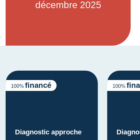
décembre 2025
financé
fin
100%
100%
Diagnostic approche
Diagno