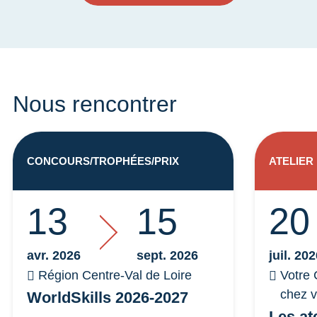
Nous rencontrer
CONCOURS/TROPHÉES/PRIX
ATELIER
13
15
20
avr. 2026
sept. 2026
juil. 20
Région Centre-Val de Loire
Votre 
chez 
WorldSkills 2026-2027
Les at