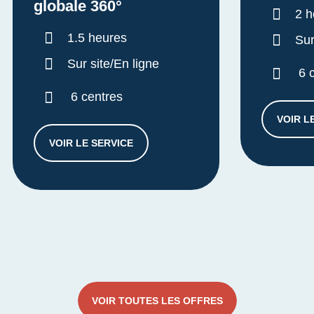
globale 360°
Dur
2 h
Durée :
1.5 heures
Sur
Sur site/En ligne
6 
6 centres
VOIR L
VOIR LE SERVICE
DIAGNOSTIC APPROCHE GLOBALE 360°
VOIR TOUTES LES OFFRES