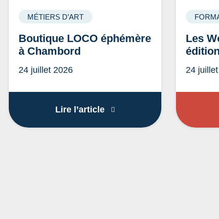
MÉTIERS D’ART
FORMA
Boutique LOCO éphémère
Les Wo
à Chambord
éditio
24 juillet 2026
24 juille
Boutique LOCO éphémère 
Lire l’article