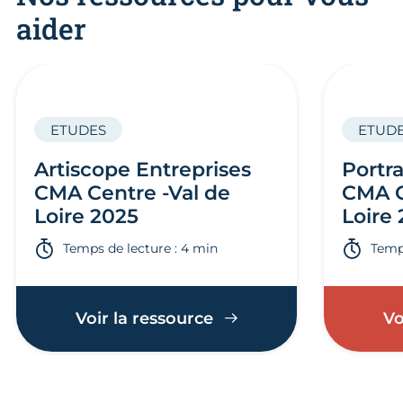
aider
ETUDES
ETUD
Artiscope Entreprises
Portra
CMA Centre -Val de
CMA C
Loire 2025
Loire
Temps de lecture : 4 min
Temps
Voir la ressource
Vo