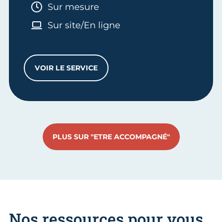
Durée :
Sur mesure
Sur site/En ligne
VOIR LE SERVICE
ENTRETIEN CONSEILS TRANSMISSION D'E
PLUS SUR "ETRE ACCOMPAGNÉ"
Nos ressources pour vous