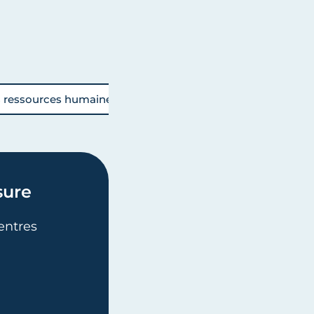
s ressources humaines
Accompagner ma transition 
sure
entres
ESURE