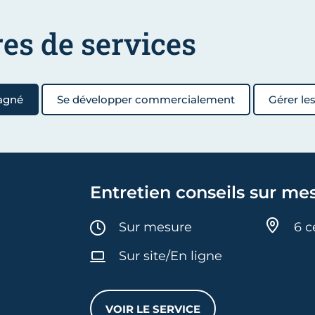
res de services
agné
Se développer commercialement
Gérer le
Entretien conseils sur me
Durée :
Sur mesure
6 c
Sur site/En ligne
VOIR LE SERVICE
ENTRETIEN CONSEILS SUR M