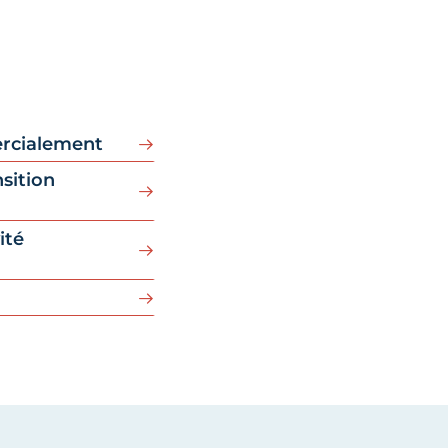
rcialement
sition
ité