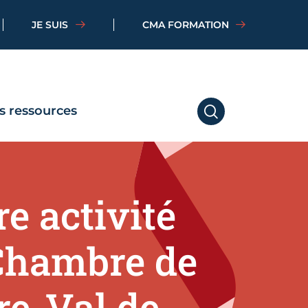
JE SUIS
CMA FORMATION
s ressources
RECHERCHER
e activité
a Chambre de
re-Val de