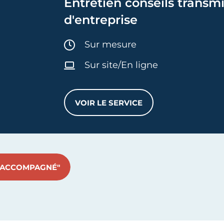
Entretien conseils transm
d'entreprise
Durée :
Sur mesure
Sur site/En ligne
VOIR LE SERVICE
ENTRETIEN CONSEILS TRANS
E ACCOMPAGNÉ"