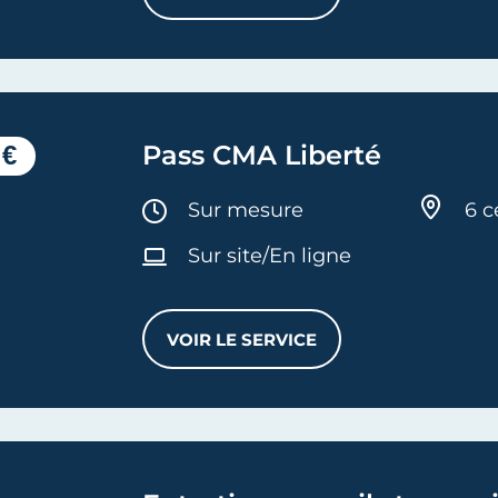
 €
Pass CMA Liberté
Durée :
Sur mesure
6 c
Sur site/En ligne
VOIR LE SERVICE
PASS CMA LIBERTÉ