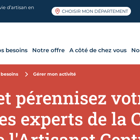
ie d’artisan en
CHOISIR MON DÉPARTEMENT
s besoins
Notre offre
A côté de chez vous
No
 besoins
Gérer mon activité
t pérennisez votr
 les experts de l
e l'Artisanat Cent