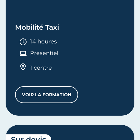
Mobilité Taxi
Durée :
14 heures
Présentiel
1 centre
VOIR LA FORMATION
MOBILITÉ TAXI
Sur devis