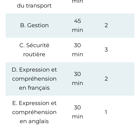
min
du transport
45
B. Gestion
2
<
min
C. Sécurité
30
3
<
routière
min
D. Expression et
30
compréhension
2
<
min
en français
E. Expression et
30
compréhension
1
<
min
en anglais