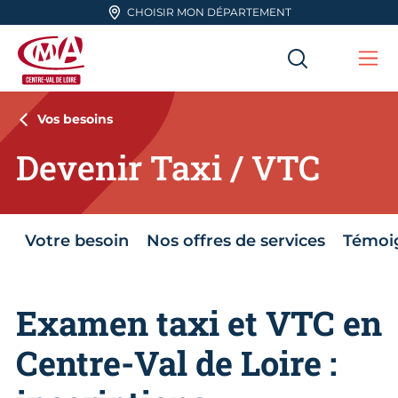
Aller en haut de page
CHOISIR MON DÉPARTEMENT
RECHERC
Me
CMA Centre-Val de Loire
Vos besoins
Devenir Taxi / VTC
Votre besoin
Nos offres de services
Témoi
Examen taxi et VTC en
Centre-Val de Loire :