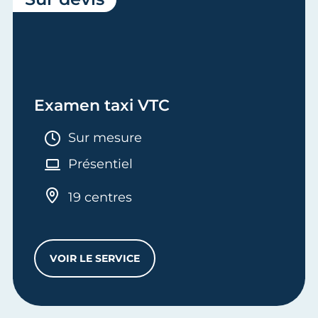
Examen taxi VTC
Durée :
Sur mesure
Présentiel
19 centres
VOIR LE SERVICE
EXAMEN TAXI VTC