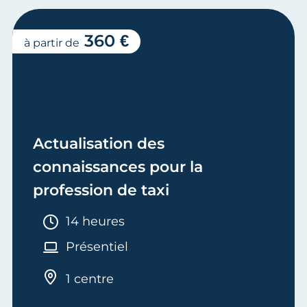
360 €
à partir de
Actualisation des
connaissances pour la
profession de taxi
Durée :
14 heures
Présentiel
1 centre