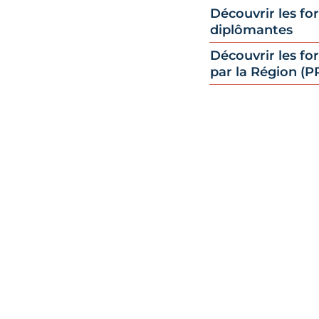
Découvrir les f
diplômantes
Découvrir les fo
par la Région (P
Qualiop
La CMA Centr
actions de f
En 2021, l’a
de l’artisan
pour l’ensem
formation co