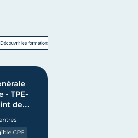
Découvrir les formations financées par la région (prf)
énérale
e - TPE-
int de
isanale
entres
gible CPF