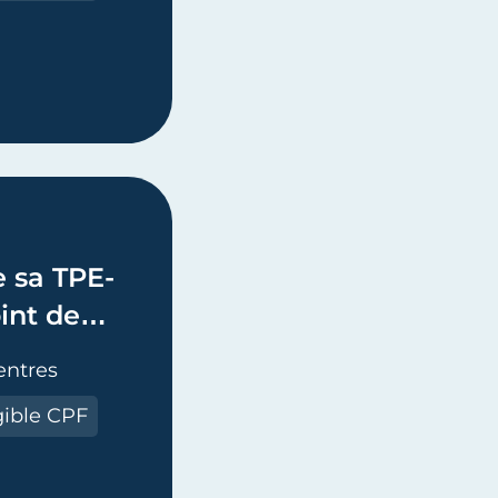
 GÉNÉRALE D’UNE ENTREPRISE ARTISANALE - TPE-PME -(
e sa TPE-
int de
isanale
entres
gible CPF