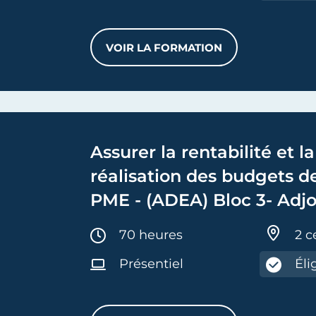
VOIR LA FORMATION
ASSURER LA COMPTABILITÉ
Assurer la rentabilité et la
réalisation des budgets d
PME - (ADEA) Bloc 3- Adjo
Dirigeant d'Entreprise Art
Durée :
70 heures
2 c
Présentiel
Éli