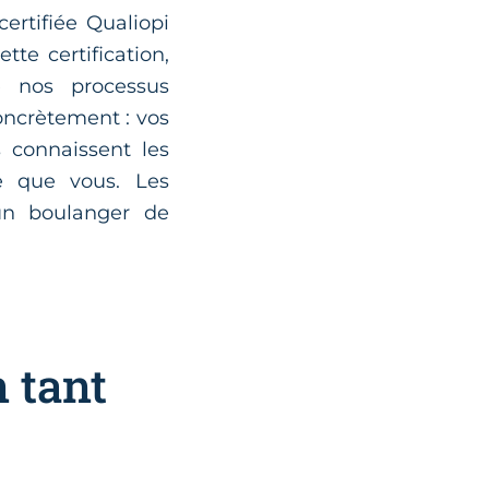
ertifiée Qualiopi
te certification,
e nos processus
oncrètement : vos
 connaissent les
ge que vous. Les
 un boulanger de
 tant