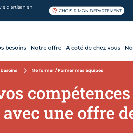
ie d’artisan en
CHOISIR MON DÉPARTEMENT
s besoins
Notre offre
A côté de chez vous
No
 besoins
Me former / Former mes équipes
vos compétences e
 avec une offre d