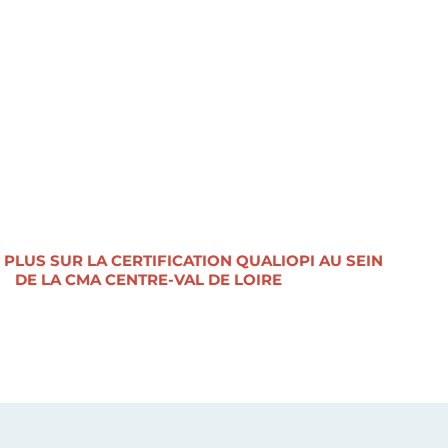
e l’Expérience.
es Métiers et de l’Artisanat Centre Val de
uvelé sa certification QUALIOPI en 2024
 PLUS SUR LA CERTIFICATION QUALIOPI AU SEIN
DE LA CMA CENTRE-VAL DE LOIRE