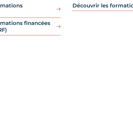
ormations
Découvrir les formati
rmations financées
RF)
i
e-Val de Loire certifiée Qualiopi pour ses
ormation.
ctivité formation de la Chambre des Métiers et
at Centre-Val de Loire a été labelisé QUALIOPI
ble de ses prestations : apprentissage,
ntinue, Bilan de Compétences et Validation