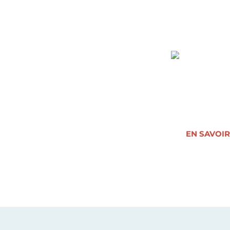
des Acquis d
La Chambre d
Loire a reno
EN SAVOIR