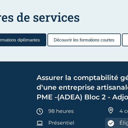
res de services
ormations diplômantes
Découvrir les formations courtes
Assurer la comptabilité g
d’une entreprise artisanal
PME -(ADEA) Bloc 2 - Adjo
Dirigeant d'Entreprise Art
Durée :
98 heures
4 c
Présentiel
Éli