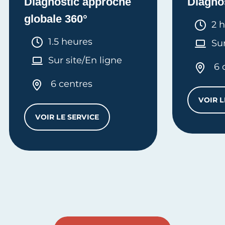
Diagnostic approche
Diagno
globale 360°
Dur
2 
Durée :
1.5 heures
Sur
Sur site/En ligne
6 
6 centres
VOIR L
VOIR LE SERVICE
DIAGNOSTIC APPROCHE GLOBALE 360°