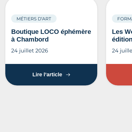
MÉTIERS D’ART
FORM
Boutique LOCO éphémère
Les Wo
à Chambord
éditio
24 juillet 2026
24 juill
Boutique LOCO éphémère 
Lire l’article