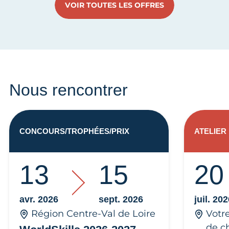
VOIR TOUTES LES OFFRES
Nous rencontrer
CONCOURS/TROPHÉES/PRIX
ATELIER
13
15
20
avr. 2026
sept. 2026
juil. 20
Région Centre-Val de Loire
Votr
de c