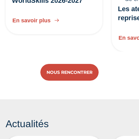
WorldSkills 2026-2027
Les at
repris
En savoir plus
En savo
NOUS RENCONTRER
Actualités