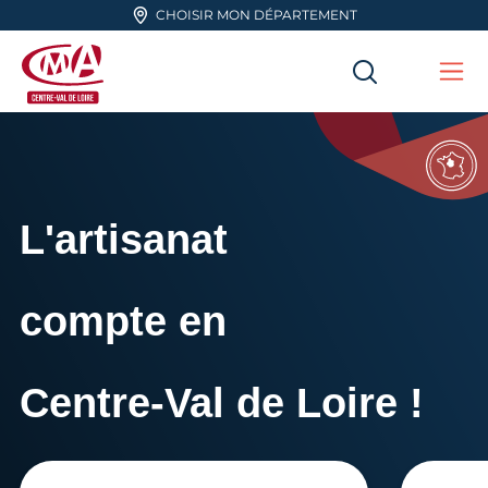
Aller en haut de page
CHOISIR MON DÉPARTEMENT
RECHERC
Me
CMA Centre-Val de Loire
L'artisanat
compte en
Centre-Val de Loire !