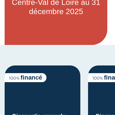
Centre-Val de Loire au 31
décembre 2025
financé
fin
100%
100%